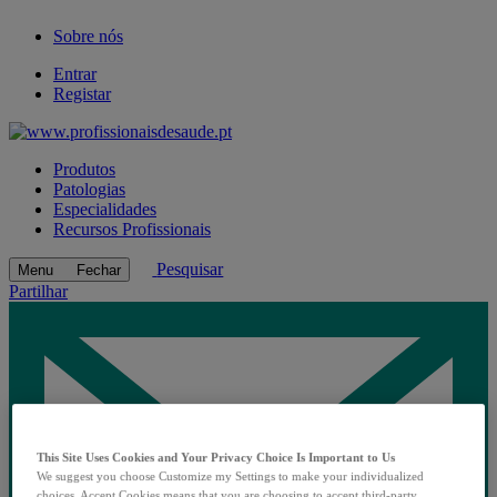
Sobre nós
Entrar
Registar
Produtos
Patologias
Especialidades
Recursos Profissionais
Pesquisar
Menu
Fechar
Partilhar
This Site Uses Cookies and Your Privacy Choice Is Important to Us
We suggest you choose Customize my Settings to make your individualized
choices. Accept Cookies means that you are choosing to accept third-party