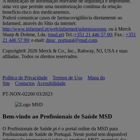
A notificação de informação relevante de segurança é importante,
uma vez que permite uma monitorização contínua da relação
benefício-risco dos medicamentos.
Poderá comunicar casos de farmacovigilância diretamente ao
Infarmed, através do Sítio da internet:
http://www.infarmed.pt/web/infarmed/submissaoram
, ou à Merck
Sharp & Dohme, Lda. (
msd.pt
) Tel.:
+351 21 446 57 00
; Fax.:
+351
21 446 57 99
; e-mail:
dpoc_portugal@msd.com
.
Copyright® 2026 Merck & Co., Inc., Rahway, NJ, USA e suas
afiliadas. Todos os direitos reservados.
Política de Privacidade
Termos de Uso
Mapa do
Site
Contactos
Acessibilidade
PT-NON-02260 03/2023
Bem-vindo ao Profissionais de Saúde MSD
O Profissionais de Saúde.pt é o portal online da MSD para
Profissionais de Saúde de Portugal. Neste portal tem disponível
informação promocional sobre os produtos MSD, materiais das