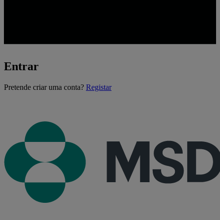
Entrar
A
Pretende criar uma conta?
Registar
carregar...