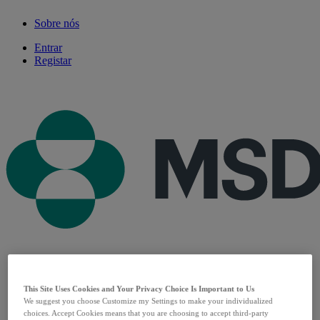
Sobre nós
Entrar
Registar
Produtos
This Site Uses Cookies and Your Privacy Choice Is Important to Us
Patologias
We suggest you choose Customize my Settings to make your individualized
Especialidades
choices. Accept Cookies means that you are choosing to accept third-party