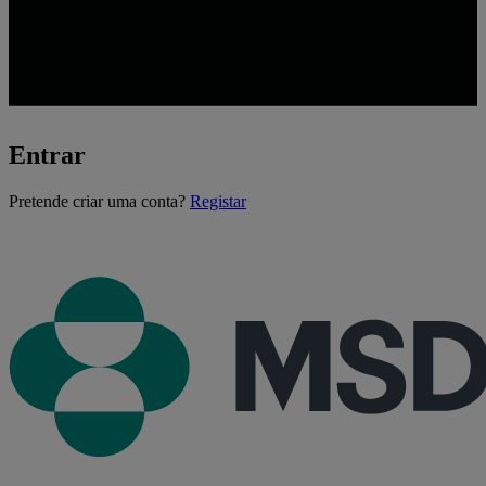
Entrar
A
Pretende criar uma conta?
Registar
carregar...