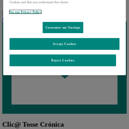
Cookies and that you understand this choice.
Recursos Profissionais
See our Privacy Policy
Pesquisar
Menu
Fechar
Partilhar
Customize my Settings
Accept Cookies
Reject Cookies
Clic@ Tosse Crónica