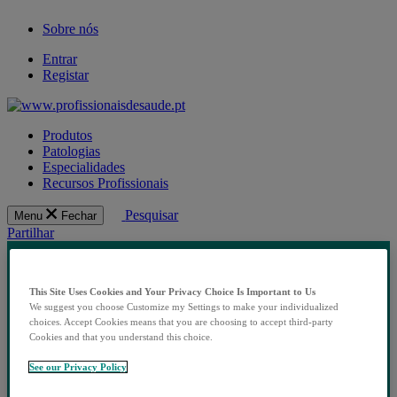
Sobre nós
Entrar
Registar
Produtos
Patologias
Especialidades
Recursos Profissionais
Pesquisar
Menu
Fechar
Partilhar
This Site Uses Cookies and Your Privacy Choice Is Important to Us
We suggest you choose Customize my Settings to make your individualized
choices. Accept Cookies means that you are choosing to accept third-party
Cookies and that you understand this choice.
See our Privacy Policy