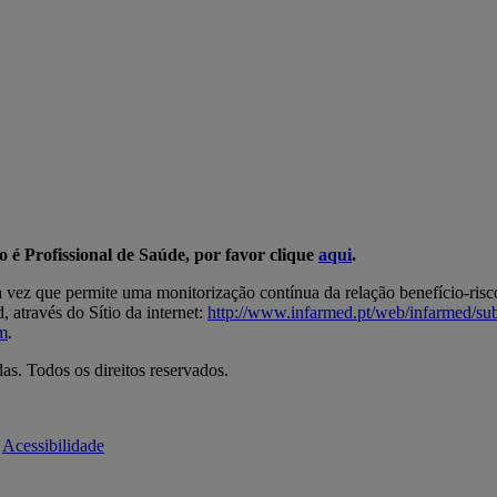
ão é Profissional de Saúde, por favor clique
aqui
.
a vez que permite uma monitorização contínua da relação benefício-ris
 através do Sítio da internet:
http://www.infarmed.pt/web/infarmed/s
m
.
s. Todos os direitos reservados.
Acessibilidade