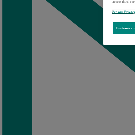
accept third-par
See our Privac
Customize m