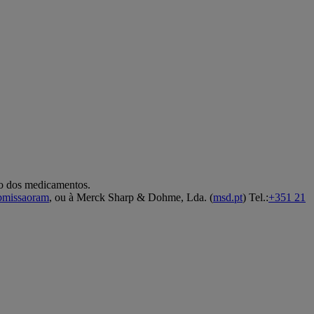
co dos medicamentos.
ubmissaoram
, ou à Merck Sharp & Dohme, Lda. (
msd.pt
) Tel.:
+351 21