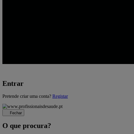
Entrar
A
Pretende criar uma conta?
Registar
carregar...
Fechar
O que procura?