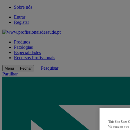
Sobre nós
Entrar
Registar
Produtos
Patologias
Especialidades
Recursos Profissionais
Pesquisar
Menu
Fechar
Partilhar
This Site Uses 
We suggest you 