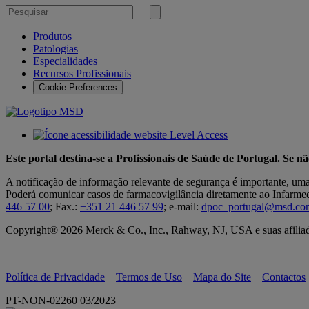
Pesquisar
por
Submeter
pesquisa
Produtos
Patologias
Especialidades
Recursos Profissionais
Cookie Preferences
Este portal destina-se a Profissionais de Saúde de Portugal. Se n
A notificação de informação relevante de segurança é importante, um
Poderá comunicar casos de farmacovigilância diretamente ao Infarmed,
446 57 00
; Fax.:
+351 21 446 57 99
; e-mail:
dpoc_portugal@msd.co
Copyright® 2026 Merck & Co., Inc., Rahway, NJ, USA e suas afiliada
Política de Privacidade
Termos de Uso
Mapa do Site
Contactos
PT-NON-02260 03/2023