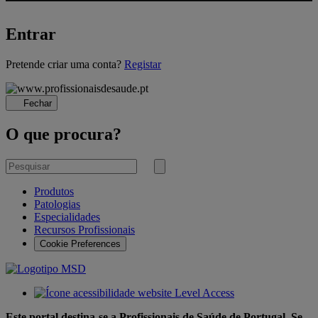
Entrar
A
Pretende criar uma conta?
Registar
carregar...
Fechar
O que procura?
Pesquisar
por
Submeter
pesquisa
Produtos
Patologias
Especialidades
Recursos Profissionais
Cookie Preferences
Este portal destina-se a Profissionais de Saúde de Portugal. Se