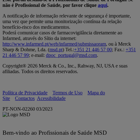
não é Profissional de Saúde, por favor clique
aqui
.
A notificação de informação relevante de segurança é importante,
uma vez que permite uma monitorização contínua da relação
benefício-risco dos medicamentos.
Poderá comunicar casos de farmacovigilância diretamente ao
Infarmed, através do Sítio da internet:
http://www.infarmed.pt/web/infarmed/submissaoram
, ou à Merck
Sharp & Dohme, Lda. (
msd.pt
) Tel.:
+351 21 446 57 00
; Fax.:
+351
21 446 57 99
; e-mail:
dpoc_portugal@msd.com
.
Copyright® 2026 Merck & Co., Inc., Rahway, NJ, USA e suas
afiliadas. Todos os direitos reservados.
Política de Privacidade
Termos de Uso
Mapa do
Site
Contactos
Acessibilidade
PT-NON-02260 03/2023
Bem-vindo ao Profissionais de Saúde MSD