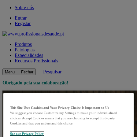
Sobre nós
Entrar
Registar
Produtos
Patologias
Especialidades
Recursos Profissionais
Pesquisar
Menu
Fechar
Obrigado pela sua colaboração!
This Site Uses Cookies and Your Privacy Choice Is Important to Us
We suggest you choose Customize my Settings to make your individualized
choices. Accept Cookies means that you are choosing to accept third-party
Cookies and that you understand this choice.
See our Privacy Policy