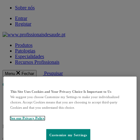
Sobre nós
Entrar
Registar
Produtos
Patologias
Especialidades
Recursos Profissionais
Pesquisar
Menu
Fechar
Obrigado pela sua colaboração!
This Site Uses Cookies and Your Privacy Choice Is Important to Us
We suggest you choose Customize my Settings to make your individualized
choices. Accept Cookies means that you are choosing to accept third-party
Cookies and that you understand this choice.
See our Privacy Policy
PT-KEY-00985 04/2022
Customize my Settings