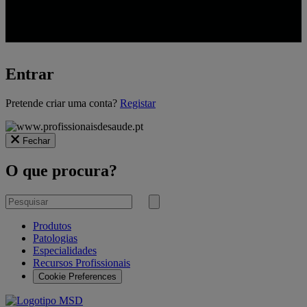
Entrar
A
Pretende criar uma conta?
Registar
carregar...
Fechar
O que procura?
Pesquisar
por
Submeter
pesquisa
Produtos
Patologias
Especialidades
Recursos Profissionais
Cookie Preferences