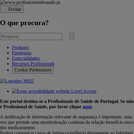
Fechar
O que procura?
Pesquisar
por
Submeter
pesquisa
Produtos
Patologias
Especialidades
Recursos Profissionais
Cookie Preferences
Este portal destina-se a Profissionais de Saúde de Portugal. Se não
é Profissional de Saúde, por favor clique
aqui
.
A notificação de informação relevante de segurança é importante, uma
vez que permite uma monitorização contínua da relação benefício-risco
dos medicamentos.
Poderá comunicar casos de farmacovigilância diretamente ao Infarmed,