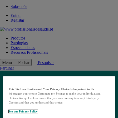
Sobre nós
Entrar
Registar
Produtos
Patologias
Especialidades
Recursos Profissionais
Menu
Fechar
Pesquisar
Partilhar
This Site Uses Cookies and Your Privacy Choice Is Important to Us
We suggest you choose Customize my Settings to make your individualized
choices. Accept Cookies means that you are choosing to accept third-party
Cookies and that you understand this choice.
See our Privacy Policy