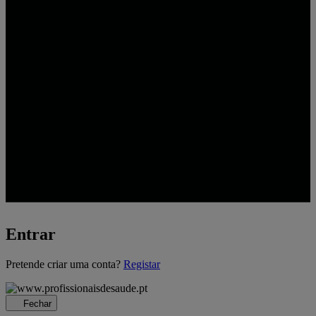
Entrar
A
Pretende criar uma conta?
Registar
carregar...
Fechar