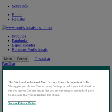
Sobre nós
Entrar
Registar
Produtos
Patologias
Especialidades
Recursos Profissionais
Pesquisar
Menu
Fechar
Partilhar
This Site Uses Cookies and Your Privacy Choice Is Important to Us
We suggest you choose Customize my Settings to make your individualized
choices. Accept Cookies means that you are choosing to accept third-party
Cookies and that you understand this choice.
See our Privacy Policy