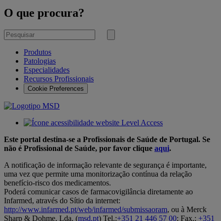
O que procura?
Pesquisar
por
Submeter
pesquisa
Produtos
Patologias
Especialidades
Recursos Profissionais
Cookie Preferences
Este portal destina-se a Profissionais de Saúde de Portugal. Se
não é Profissional de Saúde, por favor clique
aqui
.
A notificação de informação relevante de segurança é importante,
uma vez que permite uma monitorização contínua da relação
benefício-risco dos medicamentos.
Poderá comunicar casos de farmacovigilância diretamente ao
Infarmed, através do Sítio da internet:
http://www.infarmed.pt/web/infarmed/submissaoram
, ou à Merck
Sharp & Dohme, Lda. (
msd.pt
) Tel.:
+351 21 446 57 00
; Fax.:
+351