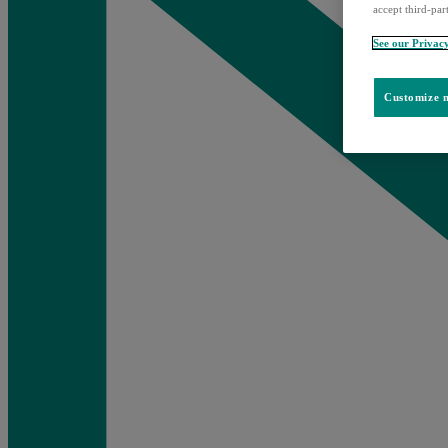
accept third-par
See our Privac
Customize m