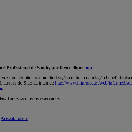
ão é Profissional de Saúde, por favor clique
aqui
.
a vez que permite uma monitorização contínua da relação benefício-ris
 através do Sítio da internet:
http://www.infarmed.pt/web/infarmed/s
m
.
s. Todos os direitos reservados.
Acessibilidade