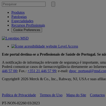
Pesquisar
por
Submeter
pesquisa
Produtos
Patologias
Especialidades
Recursos Profissionais
Cookie Preferences
Este portal destina-se a Profissionais de Saúde de Portugal. Se n
A notificação de informação relevante de segurança é importante, um
Poderá comunicar casos de farmacovigilância diretamente ao Infarmed,
446 57 00
; Fax.:
+351 21 446 57 99
; e-mail:
dpoc_portugal@msd.co
Copyright® 2026 Merck & Co., Inc., Rahway, NJ, USA e suas afiliada
Política de Privacidade
Termos de Uso
Mapa do Site
Contactos
PT-NON-02260 03/2023