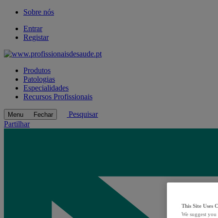
Sobre nós
Entrar
Registar
Produtos
Patologias
Especialidades
Recursos Profissionais
Pesquisar
Menu
Fechar
Partilhar
This Site Uses 
We suggest you 