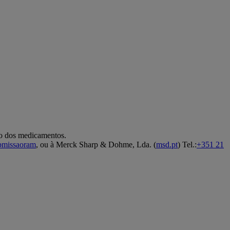
co dos medicamentos.
ubmissaoram
, ou à Merck Sharp & Dohme, Lda. (
msd.pt
) Tel.:
+351 21