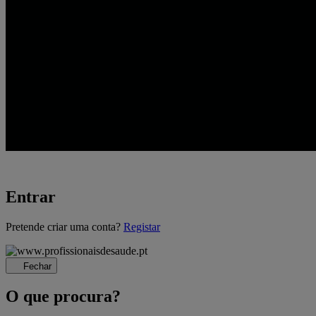
Entrar
A
Pretende criar uma conta?
Registar
carregar...
Fechar
O que procura?