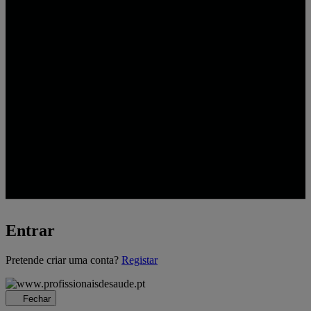
Entrar
A
Pretende criar uma conta?
Registar
carregar...
Fechar