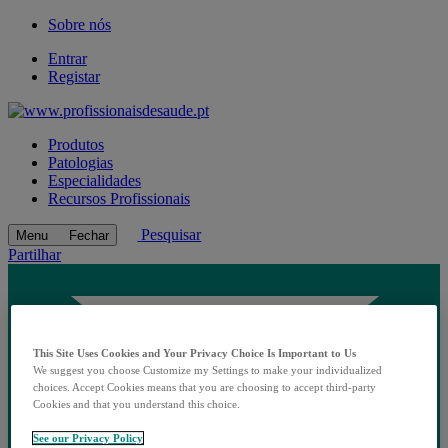
Sobre nós
Entrar
Registar
Produtos
Patologias
Especialidades
Recursos Profissionais
Pesquisar
Menu
Fechar
Partilhar
This Site Uses Cookies and Your Privacy Choice Is Important to Us
We suggest you choose Customize my Settings to make your individualized
choices. Accept Cookies means that you are choosing to accept third-party
Cookies and that you understand this choice.
See our Privacy Policy