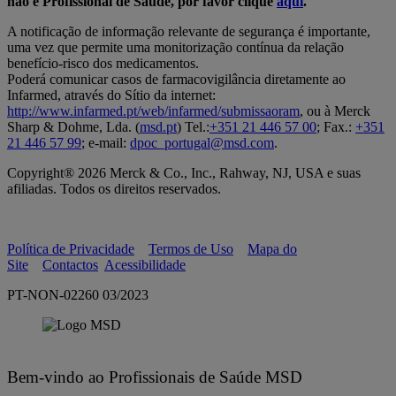
não é Profissional de Saúde, por favor clique
aqui
.
A notificação de informação relevante de segurança é importante,
uma vez que permite uma monitorização contínua da relação
benefício-risco dos medicamentos.
Poderá comunicar casos de farmacovigilância diretamente ao
Infarmed, através do Sítio da internet:
http://www.infarmed.pt/web/infarmed/submissaoram
, ou à Merck
Sharp & Dohme, Lda. (
msd.pt
) Tel.:
+351 21 446 57 00
; Fax.:
+351
21 446 57 99
; e-mail:
dpoc_portugal@msd.com
.
Copyright® 2026 Merck & Co., Inc., Rahway, NJ, USA e suas
afiliadas. Todos os direitos reservados.
Política de Privacidade
Termos de Uso
Mapa do
Site
Contactos
Acessibilidade
PT-NON-02260 03/2023
Bem-vindo ao Profissionais de Saúde MSD