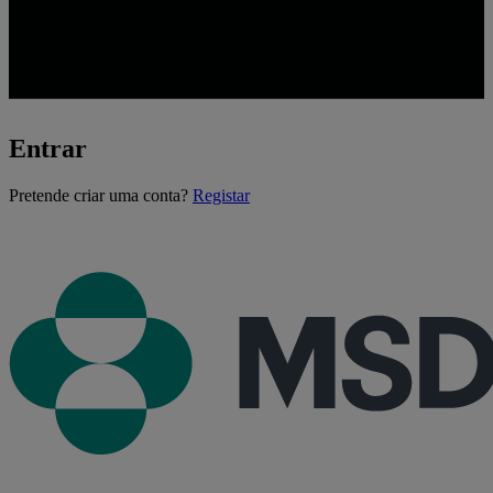
Entrar
A
Pretende criar uma conta?
Registar
carregar...