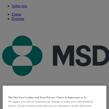
Sobre nós
Entrar
Registar
Produtos
This Site Uses Cookies and Your Privacy Choice Is Important to Us
Patologias
We suggest you choose Customize my Settings to make your individualized
Especialidades
choices. Accept Cookies means that you are choosing to accept third-party