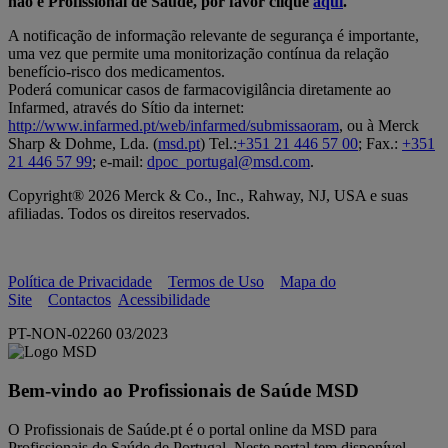
não é Profissional de Saúde, por favor clique
aqui
.
A notificação de informação relevante de segurança é importante,
uma vez que permite uma monitorização contínua da relação
benefício-risco dos medicamentos.
Poderá comunicar casos de farmacovigilância diretamente ao
Infarmed, através do Sítio da internet:
http://www.infarmed.pt/web/infarmed/submissaoram
, ou à Merck
Sharp & Dohme, Lda. (
msd.pt
) Tel.:
+351 21 446 57 00
; Fax.:
+351
21 446 57 99
; e-mail:
dpoc_portugal@msd.com
.
Copyright® 2026 Merck & Co., Inc., Rahway, NJ, USA e suas
afiliadas. Todos os direitos reservados.
Política de Privacidade
Termos de Uso
Mapa do
Site
Contactos
Acessibilidade
PT-NON-02260 03/2023
Bem-vindo ao Profissionais de Saúde MSD
O Profissionais de Saúde.pt é o portal online da MSD para
Profissionais de Saúde de Portugal. Neste portal tem disponível