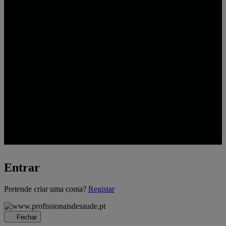
Entrar
A
Pretende criar uma conta?
Registar
carregar...
Fechar