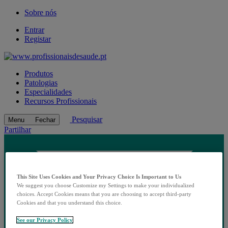
Sobre nós
Entrar
Registar
Produtos
Patologias
Especialidades
Recursos Profissionais
Pesquisar
Menu
Fechar
Partilhar
This Site Uses Cookies and Your Privacy Choice Is Important to Us
We suggest you choose Customize my Settings to make your individualized
choices. Accept Cookies means that you are choosing to accept third-party
Cookies and that you understand this choice.
See our Privacy Policy