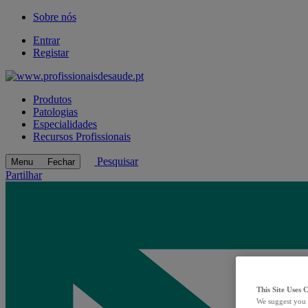
Sobre nós
Entrar
Registar
Produtos
Patologias
Especialidades
Recursos Profissionais
Pesquisar
Menu
Fechar
Partilhar
This Site Uses 
We suggest you 