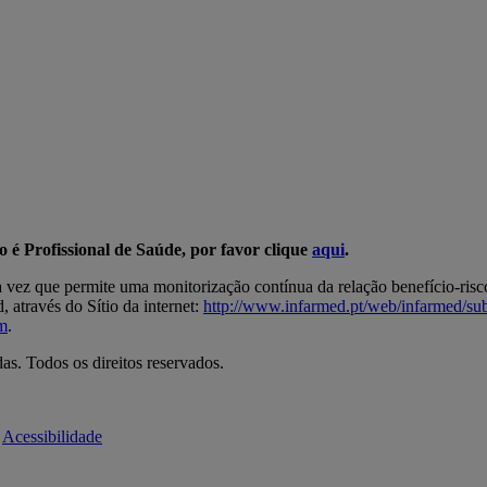
ão é Profissional de Saúde, por favor clique
aqui
.
a vez que permite uma monitorização contínua da relação benefício-ris
 através do Sítio da internet:
http://www.infarmed.pt/web/infarmed/s
m
.
s. Todos os direitos reservados.
Acessibilidade