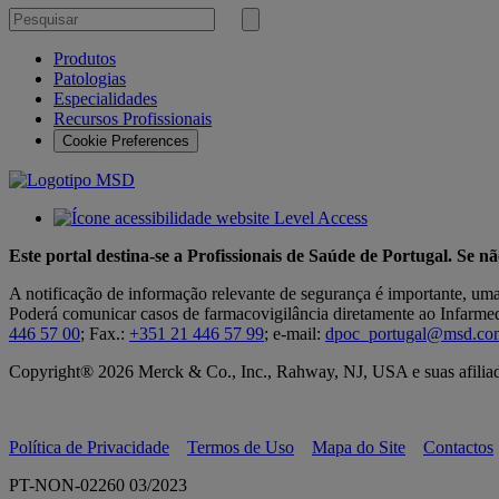
Pesquisar
por
Submeter
pesquisa
Produtos
Patologias
Especialidades
Recursos Profissionais
Cookie Preferences
Este portal destina-se a Profissionais de Saúde de Portugal. Se n
A notificação de informação relevante de segurança é importante, um
Poderá comunicar casos de farmacovigilância diretamente ao Infarmed,
446 57 00
; Fax.:
+351 21 446 57 99
; e-mail:
dpoc_portugal@msd.co
Copyright® 2026 Merck & Co., Inc., Rahway, NJ, USA e suas afiliada
Política de Privacidade
Termos de Uso
Mapa do Site
Contactos
PT-NON-02260 03/2023