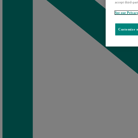
accept third-par
See our Privac
Customize m