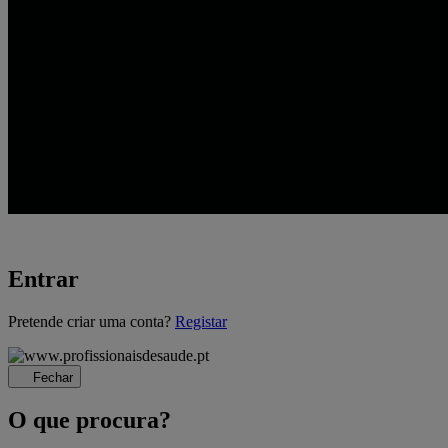
Entrar
A
Pretende criar uma conta?
Registar
carregar...
Fechar
O que procura?