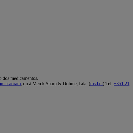
co dos medicamentos.
ubmissaoram
, ou à Merck Sharp & Dohme, Lda. (
msd.pt
) Tel.:
+351 21