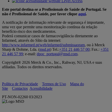
Este portal destina-se a Profissionais de Saúde de Portugal. Se
não é Profissional de Saúde, por favor clique
aqui
.
A notificação de informação relevante de segurança é importante,
uma vez que permite uma monitorização contínua da relação
benefício-risco dos medicamentos.
Poderá comunicar casos de farmacovigilância diretamente ao
Infarmed, através do Sítio da internet:
http://www.infarmed.pt/web/infarmed/submissaoram
, ou à Merck
Sharp & Dohme, Lda. (
msd.pt
) Tel.:
+351 21 446 57 00
; Fax.:
+351
21 446 57 99
; e-mail:
dpoc_portugal@msd.com
.
Copyright® 2026 Merck & Co., Inc., Rahway, NJ, USA e suas
afiliadas. Todos os direitos reservados.
Política de Privacidade
Termos de Uso
Mapa do
Site
Contactos
Acessibilidade
PT-NON-02260 03/2023