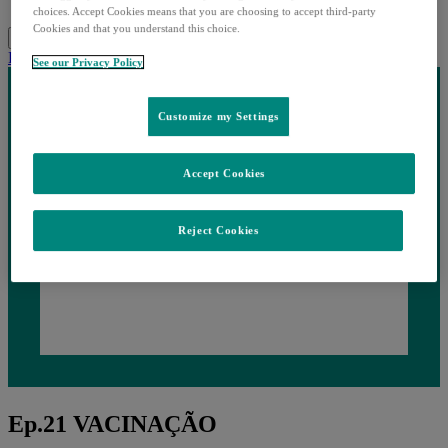
Recursos Profissionais
choices. Accept Cookies means that you are choosing to accept third-party
Cookies and that you understand this choice.
Pesquisar
Menu
Fechar
Partilhar
See our Privacy Policy
Customize my Settings
Accept Cookies
Reject Cookies
Ep.21 VACINAÇÃO