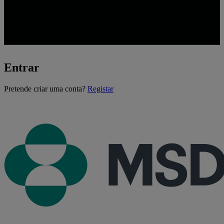
Entrar
A
Pretende criar uma conta?
Registar
carregar...