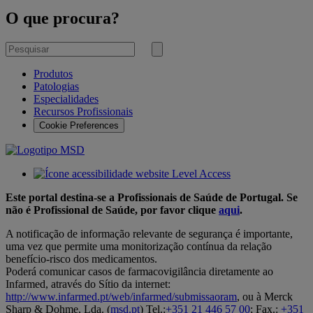
O que procura?
Pesquisar
por
Submeter
pesquisa
Produtos
Patologias
Especialidades
Recursos Profissionais
Cookie Preferences
Este portal destina-se a Profissionais de Saúde de Portugal. Se
não é Profissional de Saúde, por favor clique
aqui
.
A notificação de informação relevante de segurança é importante,
uma vez que permite uma monitorização contínua da relação
benefício-risco dos medicamentos.
Poderá comunicar casos de farmacovigilância diretamente ao
Infarmed, através do Sítio da internet:
http://www.infarmed.pt/web/infarmed/submissaoram
, ou à Merck
Sharp & Dohme, Lda. (
msd.pt
) Tel.:
+351 21 446 57 00
; Fax.:
+351