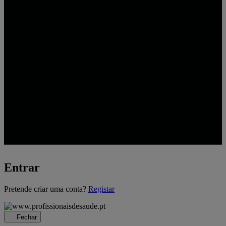
Entrar
A
Pretende criar uma conta?
Registar
carregar...
Fechar