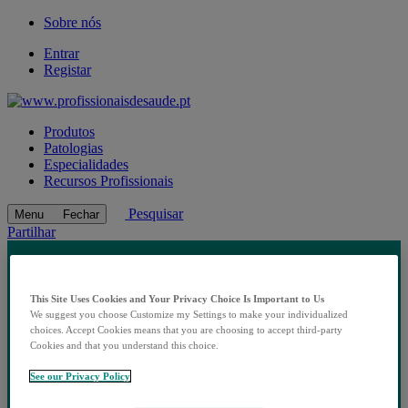
Sobre nós
Entrar
Registar
Produtos
Patologias
Especialidades
Recursos Profissionais
Pesquisar
Menu
Fechar
Partilhar
This Site Uses Cookies and Your Privacy Choice Is Important to Us
We suggest you choose Customize my Settings to make your individualized
choices. Accept Cookies means that you are choosing to accept third-party
Cookies and that you understand this choice.
See our Privacy Policy