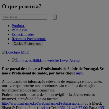
O que procura?
Pesquisar
por
Submeter
pesquisa
Produtos
Patologias
Especialidades
Recursos Profissionais
Cookie Preferences
Este portal destina-se a Profissionais de Saúde de Portugal. Se
não é Profissional de Saúde, por favor clique
aqui
.
A notificação de informação relevante de segurança é importante,
uma vez que permite uma monitorização contínua da relação
benefício-risco dos medicamentos.
Poderá comunicar casos de farmacovigilância diretamente ao
Infarmed, através do Sítio da internet:
http://www.infarmed.pt/web/infarmed/submissaoram
, ou à Merck
Sharp & Dohme, Lda. (
msd.pt
) Tel.:
+351 21 446 57 00
; Fax.:
+351