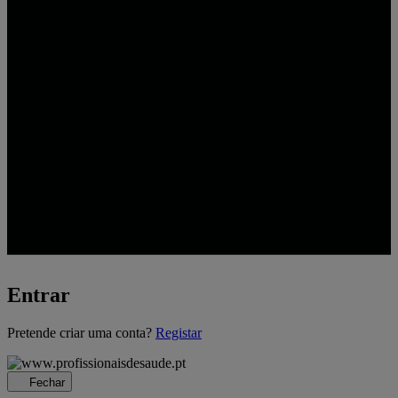
Entrar
A
Pretende criar uma conta?
Registar
carregar...
Fechar