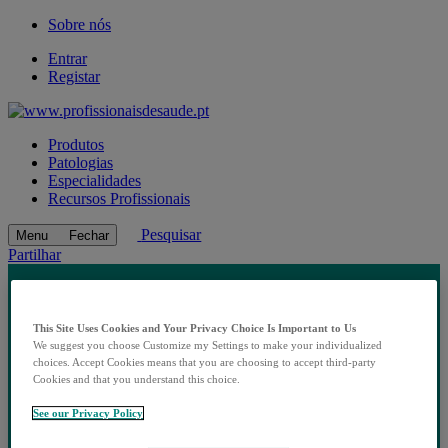
Sobre nós
Entrar
Registar
Produtos
Patologias
Especialidades
Recursos Profissionais
Pesquisar
Menu
Fechar
Partilhar
This Site Uses Cookies and Your Privacy Choice Is Important to Us
We suggest you choose Customize my Settings to make your individualized
choices. Accept Cookies means that you are choosing to accept third-party
Cookies and that you understand this choice.
See our Privacy Policy