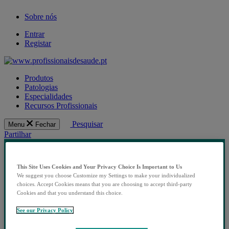
Sobre nós
Entrar
Registar
Produtos
Patologias
Especialidades
Recursos Profissionais
Pesquisar
Menu
Fechar
Partilhar
This Site Uses Cookies and Your Privacy Choice Is Important to Us
We suggest you choose Customize my Settings to make your individualized
choices. Accept Cookies means that you are choosing to accept third-party
Cookies and that you understand this choice.
See our Privacy Policy