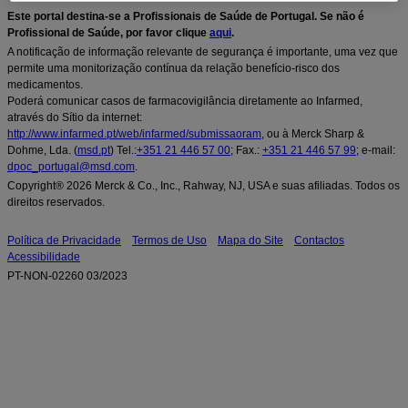
Este portal destina-se a Profissionais de Saúde de Portugal. Se não é
Profissional de Saúde, por favor clique
aqui
.
A notificação de informação relevante de segurança é importante, uma vez que
permite uma monitorização contínua da relação benefício-risco dos
medicamentos.
Poderá comunicar casos de farmacovigilância diretamente ao Infarmed,
através do Sítio da internet:
http://www.infarmed.pt/web/infarmed/submissaoram
, ou à Merck Sharp &
Dohme, Lda. (
msd.pt
) Tel.:
+351 21 446 57 00
; Fax.:
+351 21 446 57 99
; e-mail:
dpoc_portugal@msd.com
.
Copyright® 2026 Merck & Co., Inc., Rahway, NJ, USA e suas afiliadas. Todos os
direitos reservados.
Política de Privacidade
Termos de Uso
Mapa do Site
Contactos
Acessibilidade
PT-NON-02260 03/2023