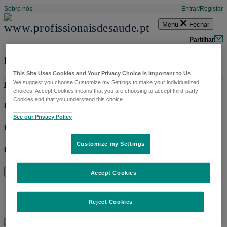
Sobre nós
Entrar
Registar
Menu
Fechar
Pesq
Partilhar
Ep.34 ONCOLOGIA
This Site Uses Cookies and Your Privacy Choice Is Important to Us
We suggest you choose Customize my Settings to make your individualized
Produtos
choices. Accept Cookies means that you are choosing to accept third-party
Cookies and that you understand this choice.
Patologias
See our Privacy Policy
Especialidades
Customize my Settings
Recursos Profissionais
Cookie Preferences
Accept Cookies
Reject Cookies