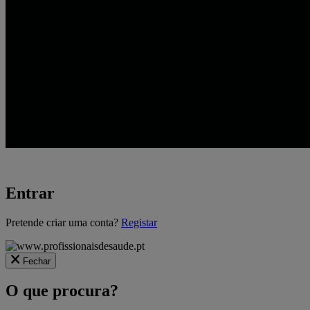
Entrar
A
Pretende criar uma conta?
Registar
carregar...
Fechar
O que procura?