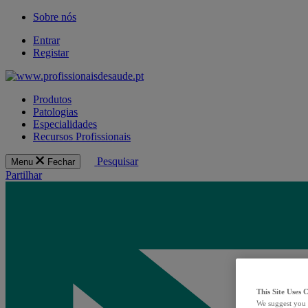
Sobre nós
Entrar
Registar
Produtos
Patologias
Especialidades
Recursos Profissionais
Pesquisar
Menu
Fechar
Partilhar
This Site Uses 
We suggest you 