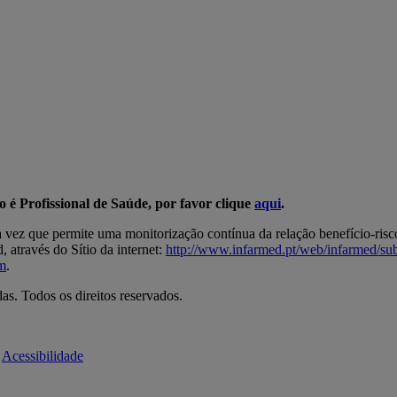
ão é Profissional de Saúde, por favor clique
aqui
.
a vez que permite uma monitorização contínua da relação benefício-ris
 através do Sítio da internet:
http://www.infarmed.pt/web/infarmed/s
m
.
s. Todos os direitos reservados.
Acessibilidade