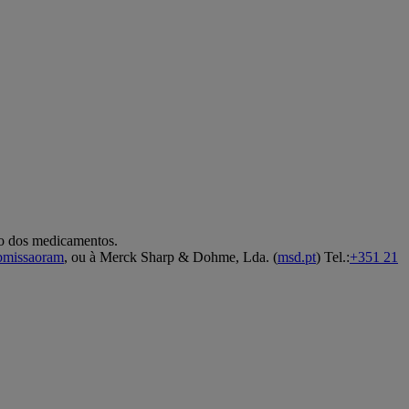
co dos medicamentos.
ubmissaoram
, ou à Merck Sharp & Dohme, Lda. (
msd.pt
) Tel.:
+351 21