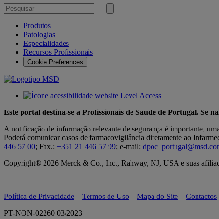
Pesquisar
por
Submeter
pesquisa
Produtos
Patologias
Especialidades
Recursos Profissionais
Cookie Preferences
Este portal destina-se a Profissionais de Saúde de Portugal. Se n
A notificação de informação relevante de segurança é importante, um
Poderá comunicar casos de farmacovigilância diretamente ao Infarmed,
446 57 00
; Fax.:
+351 21 446 57 99
; e-mail:
dpoc_portugal@msd.co
Copyright® 2026 Merck & Co., Inc., Rahway, NJ, USA e suas afiliada
Política de Privacidade
Termos de Uso
Mapa do Site
Contactos
PT-NON-02260 03/2023