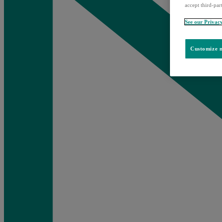
accept third-par
See our Privac
Customize m