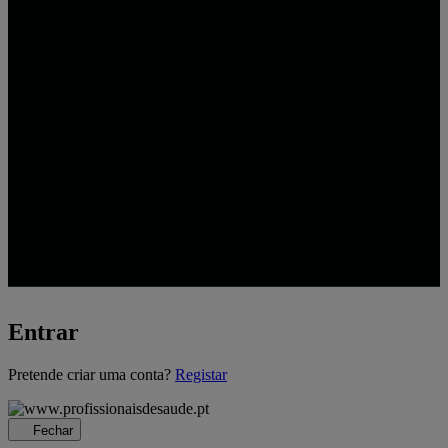
Entrar
A
Pretende criar uma conta?
Registar
carregar...
Fechar