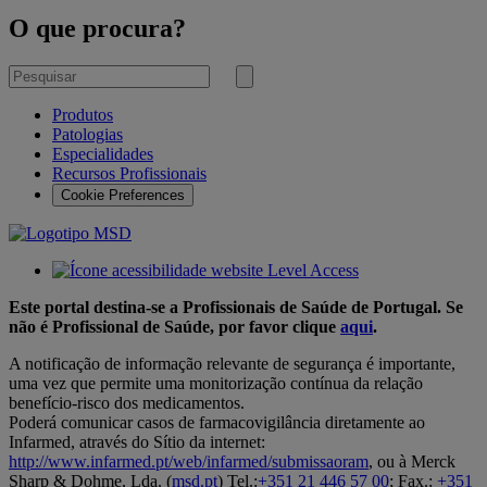
O que procura?
Pesquisar
por
Submeter
pesquisa
Produtos
Patologias
Especialidades
Recursos Profissionais
Cookie Preferences
Este portal destina-se a Profissionais de Saúde de Portugal. Se
não é Profissional de Saúde, por favor clique
aqui
.
A notificação de informação relevante de segurança é importante,
uma vez que permite uma monitorização contínua da relação
benefício-risco dos medicamentos.
Poderá comunicar casos de farmacovigilância diretamente ao
Infarmed, através do Sítio da internet:
http://www.infarmed.pt/web/infarmed/submissaoram
, ou à Merck
Sharp & Dohme, Lda. (
msd.pt
) Tel.:
+351 21 446 57 00
; Fax.:
+351