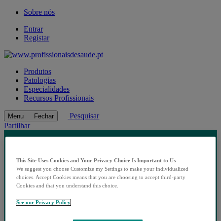
Sobre nós
Entrar
Registar
Produtos
Patologias
Especialidades
Recursos Profissionais
Pesquisar
Menu
Fechar
Partilhar
This Site Uses Cookies and Your Privacy Choice Is Important to Us
We suggest you choose Customize my Settings to make your individualized
choices. Accept Cookies means that you are choosing to accept third-party
Cookies and that you understand this choice.
See our Privacy Policy