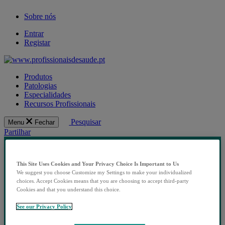
Sobre nós
Entrar
Registar
Produtos
Patologias
Especialidades
Recursos Profissionais
Pesquisar
Menu
Fechar
Partilhar
This Site Uses Cookies and Your Privacy Choice Is Important to Us
We suggest you choose Customize my Settings to make your individualized
choices. Accept Cookies means that you are choosing to accept third-party
Cookies and that you understand this choice.
See our Privacy Policy