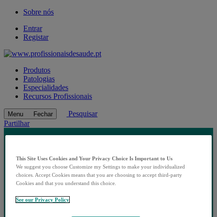
Sobre nós
Entrar
Registar
Produtos
Patologias
Especialidades
Recursos Profissionais
Pesquisar
Menu
Fechar
Partilhar
This Site Uses Cookies and Your Privacy Choice Is Important to Us
We suggest you choose Customize my Settings to make your individualized
choices. Accept Cookies means that you are choosing to accept third-party
Cookies and that you understand this choice.
See our Privacy Policy