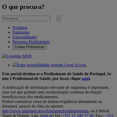
O que procura?
Pesquisar
por
Submeter
pesquisa
Produtos
Patologias
Especialidades
Recursos Profissionais
Cookie Preferences
Este portal destina-se a Profissionais de Saúde de Portugal. Se
não é Profissional de Saúde, por favor clique
aqui
.
A notificação de informação relevante de segurança é importante,
uma vez que permite uma monitorização contínua da relação
benefício-risco dos medicamentos.
Poderá comunicar casos de farmacovigilância diretamente ao
Infarmed, através do Sítio da internet:
http://www.infarmed.pt/web/infarmed/submissaoram
, ou à Merck
Sharp & Dohme, Lda. (
msd.pt
) Tel.:
+351 21 446 57 00
; Fax.:
+351