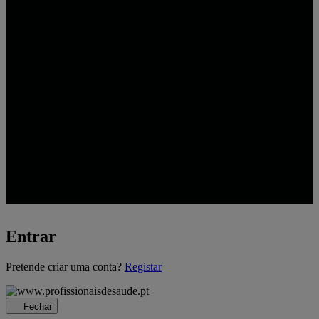
Entrar
A
Pretende criar uma conta?
Registar
carregar...
Fechar