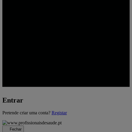
Entrar
A
Pretende criar uma conta?
Registar
carregar...
Fechar