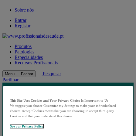
Sobre nós
Entrar
Registar
Produtos
Patologias
Especialidades
Recursos Profissionais
Pesquisar
Menu
Fechar
Partilhar
This Site Uses Cookies and Your Privacy Choice Is Important to Us
We suggest you choose Customize my Settings to make your individualized
choices. Accept Cookies means that you are choosing to accept third-party
Cookies and that you understand this choice.
See our Privacy Policy