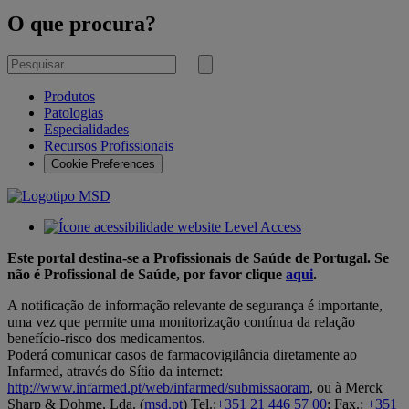
O que procura?
Pesquisar
por
Submeter
pesquisa
Produtos
Patologias
Especialidades
Recursos Profissionais
Cookie Preferences
Este portal destina-se a Profissionais de Saúde de Portugal. Se
não é Profissional de Saúde, por favor clique
aqui
.
A notificação de informação relevante de segurança é importante,
uma vez que permite uma monitorização contínua da relação
benefício-risco dos medicamentos.
Poderá comunicar casos de farmacovigilância diretamente ao
Infarmed, através do Sítio da internet:
http://www.infarmed.pt/web/infarmed/submissaoram
, ou à Merck
Sharp & Dohme, Lda. (
msd.pt
) Tel.:
+351 21 446 57 00
; Fax.:
+351