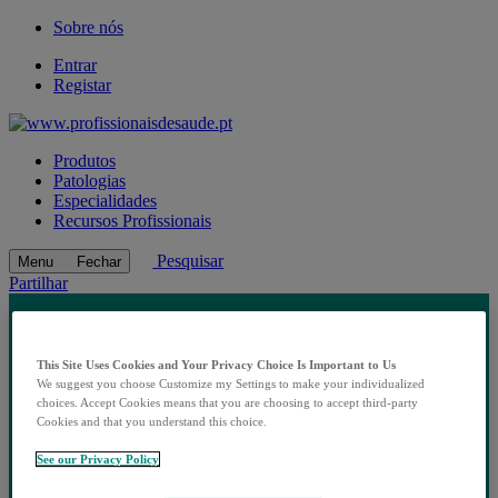
Sobre nós
Entrar
Registar
Produtos
Patologias
Especialidades
Recursos Profissionais
Pesquisar
Menu
Fechar
Partilhar
This Site Uses Cookies and Your Privacy Choice Is Important to Us
We suggest you choose Customize my Settings to make your individualized
choices. Accept Cookies means that you are choosing to accept third-party
Cookies and that you understand this choice.
See our Privacy Policy