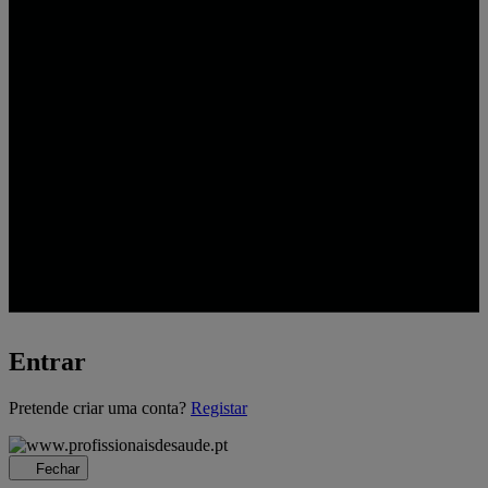
Entrar
A
Pretende criar uma conta?
Registar
carregar...
Fechar