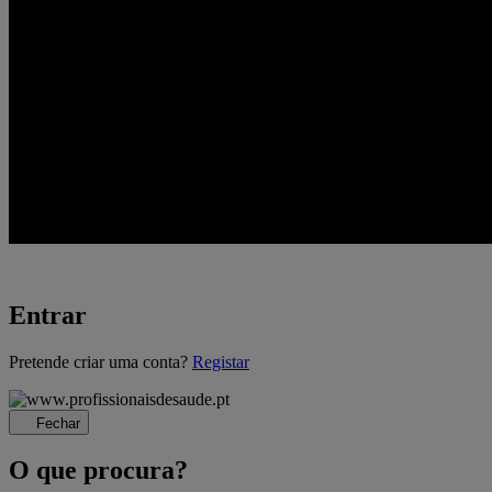
Entrar
A
Pretende criar uma conta?
Registar
carregar...
Fechar
O que procura?