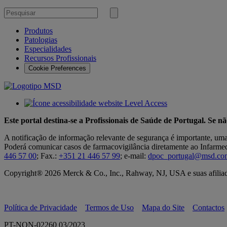
Pesquisar
por
Submeter
pesquisa
Produtos
Patologias
Especialidades
Recursos Profissionais
Cookie Preferences
Este portal destina-se a Profissionais de Saúde de Portugal. Se n
A notificação de informação relevante de segurança é importante, um
Poderá comunicar casos de farmacovigilância diretamente ao Infarmed,
446 57 00
; Fax.:
+351 21 446 57 99
; e-mail:
dpoc_portugal@msd.co
Copyright® 2026 Merck & Co., Inc., Rahway, NJ, USA e suas afiliada
Política de Privacidade
Termos de Uso
Mapa do Site
Contactos
PT-NON-02260 03/2023