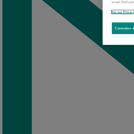
accept third-par
See our Privac
Customize m