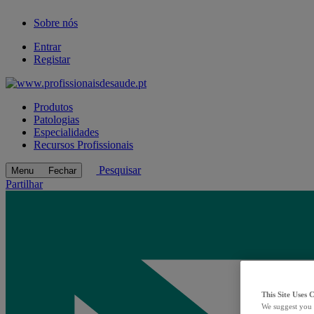
Sobre nós
Entrar
Registar
Produtos
Patologias
Especialidades
Recursos Profissionais
Pesquisar
Menu
Fechar
Partilhar
This Site Uses 
We suggest you 