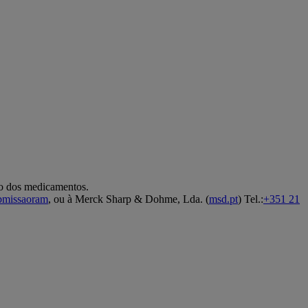
co dos medicamentos.
ubmissaoram
, ou à Merck Sharp & Dohme, Lda. (
msd.pt
) Tel.:
+351 21