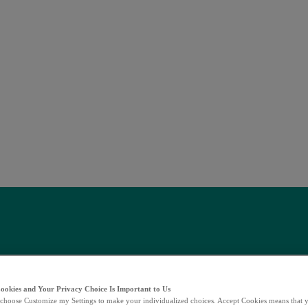
Cookies and Your Privacy Choice Is Important to Us
choose Customize my Settings to make your individualized choices. Accept Cookies means that y