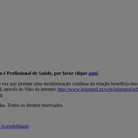
ão é Profissional de Saúde, por favor clique
aqui
.
a vez que permite uma monitorização contínua da relação benefício-ris
 através do Sítio da internet:
http://www.infarmed.pt/web/infarmed/s
m
.
s. Todos os direitos reservados.
Acessibilidade