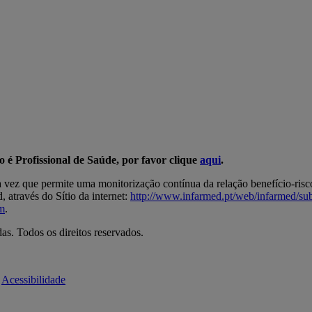
ão é Profissional de Saúde, por favor clique
aqui
.
a vez que permite uma monitorização contínua da relação benefício-ris
 através do Sítio da internet:
http://www.infarmed.pt/web/infarmed/s
m
.
s. Todos os direitos reservados.
Acessibilidade