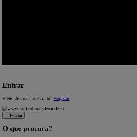
Entrar
A
Pretende criar uma conta?
Registar
carregar...
Fechar
O que procura?