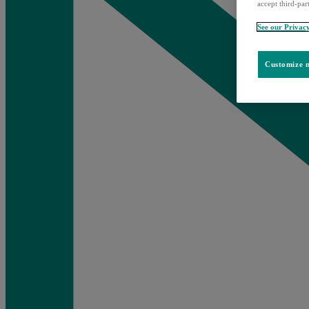
accept third-par
See our Privac
Customize m