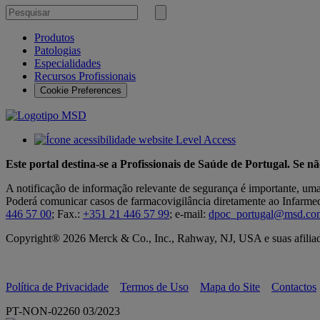
Pesquisar
por
Submeter
pesquisa
Produtos
Patologias
Especialidades
Recursos Profissionais
Cookie Preferences
Este portal destina-se a Profissionais de Saúde de Portugal. Se n
A notificação de informação relevante de segurança é importante, um
Poderá comunicar casos de farmacovigilância diretamente ao Infarmed,
446 57 00
; Fax.:
+351 21 446 57 99
; e-mail:
dpoc_portugal@msd.co
Copyright® 2026 Merck & Co., Inc., Rahway, NJ, USA e suas afiliada
Política de Privacidade
Termos de Uso
Mapa do Site
Contactos
PT-NON-02260 03/2023