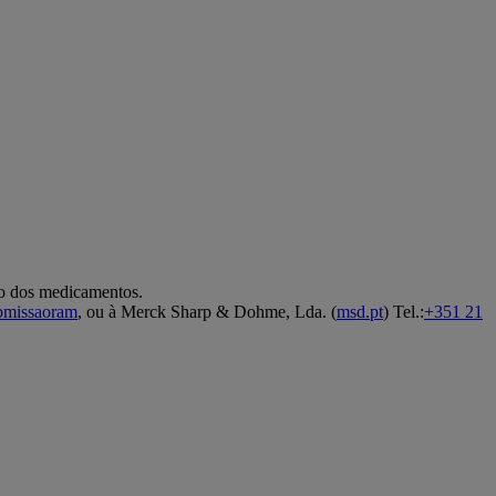
co dos medicamentos.
ubmissaoram
, ou à Merck Sharp & Dohme, Lda. (
msd.pt
) Tel.:
+351 21