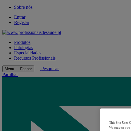
Sobre nós
Entrar
Registar
Produtos
Patologias
Especialidades
Recursos Profissionais
Pesquisar
Menu
Fechar
Partilhar
This Site Uses 
We suggest you 