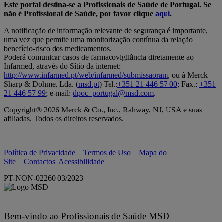
Este portal destina-se a Profissionais de Saúde de Portugal. Se
não é Profissional de Saúde, por favor clique
aqui
.
A notificação de informação relevante de segurança é importante,
uma vez que permite uma monitorização contínua da relação
benefício-risco dos medicamentos.
Poderá comunicar casos de farmacovigilância diretamente ao
Infarmed, através do Sítio da internet:
http://www.infarmed.pt/web/infarmed/submissaoram
, ou à Merck
Sharp & Dohme, Lda. (
msd.pt
) Tel.:
+351 21 446 57 00
; Fax.:
+351
21 446 57 99
; e-mail:
dpoc_portugal@msd.com
.
Copyright® 2026 Merck & Co., Inc., Rahway, NJ, USA e suas
afiliadas. Todos os direitos reservados.
Política de Privacidade
Termos de Uso
Mapa do
Site
Contactos
Acessibilidade
PT-NON-02260 03/2023
Bem-vindo ao Profissionais de Saúde MSD