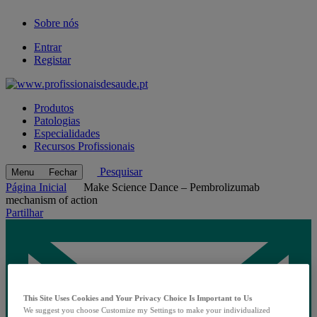
Sobre nós
Entrar
Registar
Produtos
Patologias
Especialidades
Recursos Profissionais
Pesquisar
Menu
Fechar
Página Inicial
Make Science Dance – Pembrolizumab
mechanism of action
Partilhar
This Site Uses Cookies and Your Privacy Choice Is Important to Us
We suggest you choose Customize my Settings to make your individualized