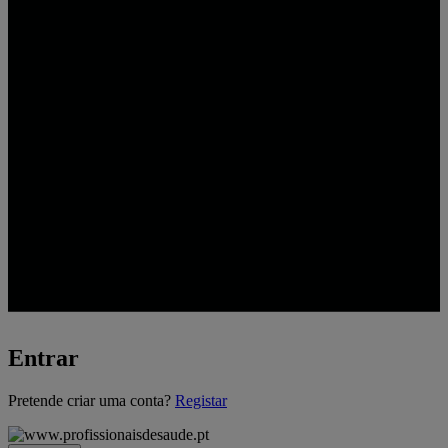
Entrar
A
Pretende criar uma conta?
Registar
carregar...